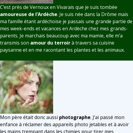
C’est près de Vernoux en Vivarais que je suis tombée
amoureuse de l’Ardèche
. Je suis née dans la Drôme mais
ma famille étant ardéchoise je passais une grande partie de
mes week-ends et vacances en Ardèche chez mes grands-
parents. Je marchais beaucoup avec ma mamie, elle m’a
transmis son
amour du terroir
à travers sa cuisine
paysanne et en me racontant les plantes et les animaux.
Mon père était donc aussi
photographe
. J’ai passé mon
enfance à réclamer des appareils photo jetables et à avoir
les mains trempant dans les chimies pour tirer mes