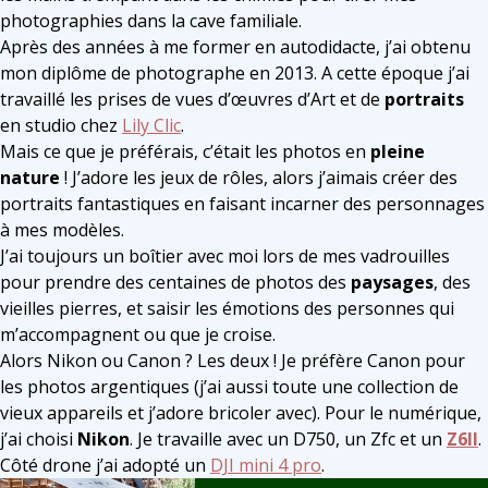
photographies dans la cave familiale.
Après des années à me former en autodidacte, j’ai obtenu
mon diplôme de photographe en 2013. A cette époque j’ai
travaillé les prises de vues d’œuvres d’Art et de
portraits
en studio chez
Lily Clic
.
Mais ce que je préférais, c’était les photos en
pleine
nature
! J’adore les jeux de rôles, alors j’aimais créer des
portraits fantastiques en faisant incarner des personnages
à mes modèles.
J’ai toujours un boîtier avec moi lors de mes vadrouilles
pour prendre des centaines de photos des
paysages
, des
vieilles pierres, et saisir les émotions des personnes qui
m’accompagnent ou que je croise.
Alors Nikon ou Canon ? Les deux ! Je préfère Canon pour
les photos argentiques (j’ai aussi toute une collection de
vieux appareils et j’adore bricoler avec). Pour le numérique,
j’ai choisi
Nikon
. Je travaille avec un D750, un Zfc et un
Z6II
.
Côté drone j’ai adopté un
DJI mini 4 pro
.