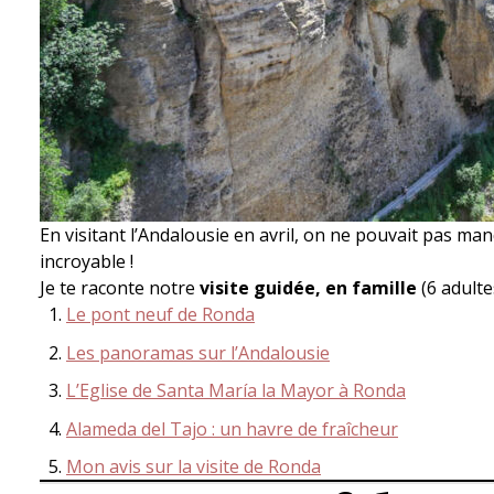
En visitant l’Andalousie en avril, on ne pouvait pas ma
incroyable !
Je te raconte notre
visite guidée, en famille
(6 adulte
Le pont neuf de Ronda
Les panoramas sur l’Andalousie
L’Eglise de Santa María la Mayor à Ronda
Alameda del Tajo : un havre de fraîcheur
Mon avis sur la visite de Ronda