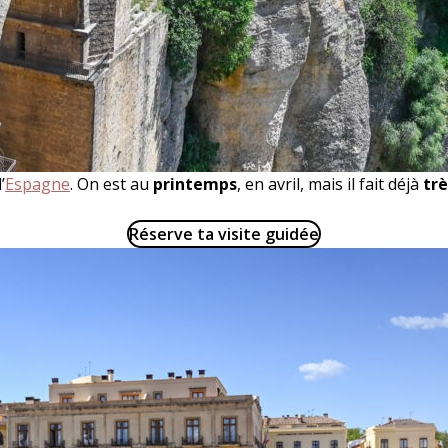
’
Espagne
. On est au
printemps
, en avril, mais il fait déjà
tr
Réserve ta visite guidée