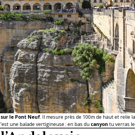
sur le Pont Neuf
. Il mesure près de 100m de haut et relie la 
C’est une balade vertigineuse : en bas du
canyon
tu verras 