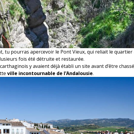
t, tu pourras apercevoir le Pont Vieux, qui reliait le quartie
usieurs fois été détruite et restaurée.
 carthaginois y avaient déjà établi un site avant d’être chass
ette
ville incontournable de l’Andalousie
.