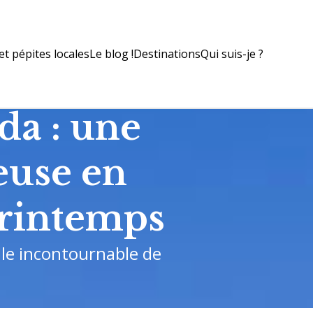
t pépites locales
Le blog !
Destinations
Qui suis-je ?
da : une
neuse en
printemps
lle incontournable de