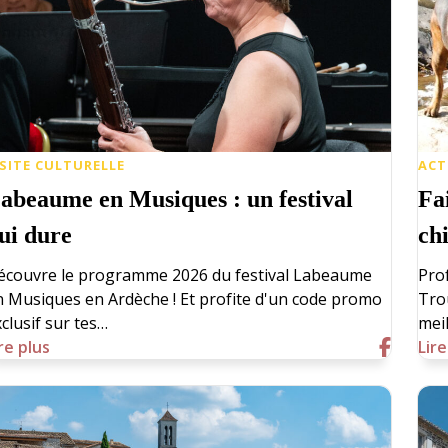
ISITE CULTURELLE
ACT
abeaume en Musiques : un festival
Fa
ui dure
ch
écouvre le programme 2026 du festival Labeaume
Prof
n Musiques en Ardèche ! Et profite d'un code promo
Trou
clusif sur tes…
mei
re plus
Lire