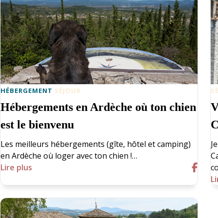
HÉBERGEMENT
SÉJOUR
S
Hébergements en Ardèche où ton chien
V
est le bienvenu
C
Les meilleurs hébergements (gîte, hôtel et camping)
Je
en Ardèche où loger avec ton chien !…
C
Lire plus
c
Li