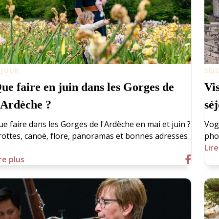
ÉJOUR
SÉJ
ue faire en juin dans les Gorges de
Vi
’Ardèche ?
sé
ue faire dans les Gorges de l'Ardèche en mai et juin ?
Vogü
rottes, canoë, flore, panoramas et bonnes adresses
pho
Lire
re plus