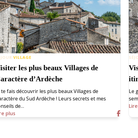
ÉJOUR
VILLAGE
SÉJ
isiter les plus beaux Villages de
Vis
aractère d’Ardèche
it
 te fais découvrir les plus beaux Villages de
Le g
aractère du Sud Ardèche ! Leurs secrets et mes
sem
onseils de…
Lire
re plus