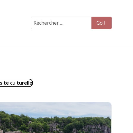
Go !
ier par
site culturelle