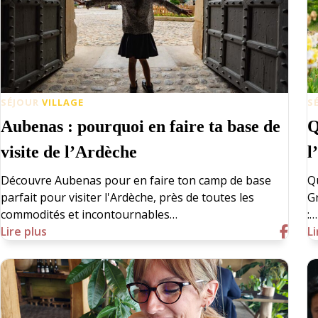
SÉJOUR
VILLAGE
S
Aubenas : pourquoi en faire ta base de
Q
visite de l’Ardèche
l
Découvre Aubenas pour en faire ton camp de base
Q
parfait pour visiter l'Ardèche, près de toutes les
G
commodités et incontournables…
:…
Lire plus
Li